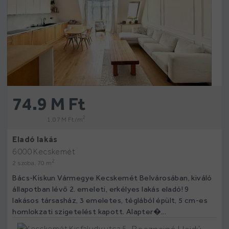
74.9 M Ft
2
1.07 M Ft /m
Eladó lakás
6000 Kecskemét
2
2 szoba, 70 m
Bács-Kiskun Vármegye Kecskemét Belvárosában, kiváló
állapotban lévő 2. emeleti, erkélyes lakás eladó! 9
lakásos társasház, 3 emeletes, téglából épült, 5 cm-es
homlokzati szigetelést kapott. Alapter�...