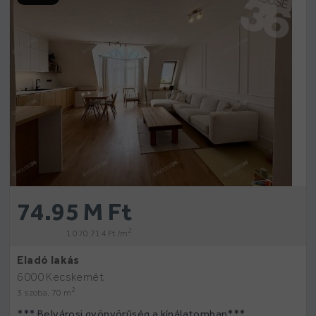
74.95 M Ft
2
1 070 714 Ft /m
Eladó lakás
6000 Kecskemét
2
3 szoba, 70 m
*** Belvárosi gyönyörűség a kínálatomban***