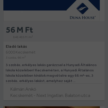
56 M Ft
2
848 485 Ft /m
Eladó lakás
6000 Kecskemét
2
3 szoba, 66 m
3 szobás, erkélyes lakás garázzsal a Hunyadi Általános
Iskola közelében! Kecskeméten, a Hunyadi Általános
Iskola közelében kínálok megvételre egy 66 m²-es, 3
szobás, erkélyes lakást, amelyhez saját ...
Kálmán Anikó
Kecskemét - Next Ingatlan, Balaton utca