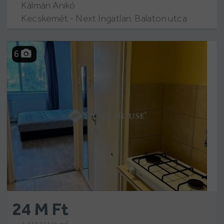
Kálmán Anikó
Kecskemét - Next Ingatlan, Balaton utca
6
24 M Ft
2