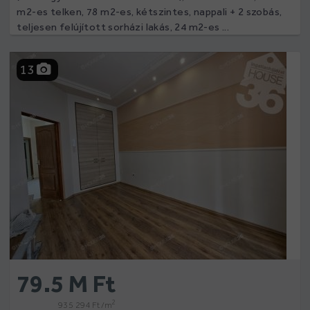
m2-es telken, 78 m2-es, kétszintes, nappali + 2 szobás,
teljesen felújított sorházi lakás, 24 m2-es ...
13
79.5 M Ft
2
935 294 Ft /m