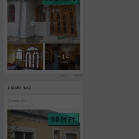
+ 14
kiemelt hirdetés
Eladó ház
Csongrád
2
140 m
, 4 szoba
38 M Ft