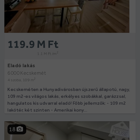
119.9 M Ft
2
1.1 M Ft /m
Eladó lakás
6000 Kecskemét
2
4 szoba, 109 m
Kecskeméten a Hunyadivárosban újszerű állapotú, nagy,
109 m2-es világos lakás, erkélyes szobákkal, garázzsal,
hangulatos kis udvarral eladó! Főbb jellemzők: - 109 m2
lakótér, két szinten - Amerikai kony...
18