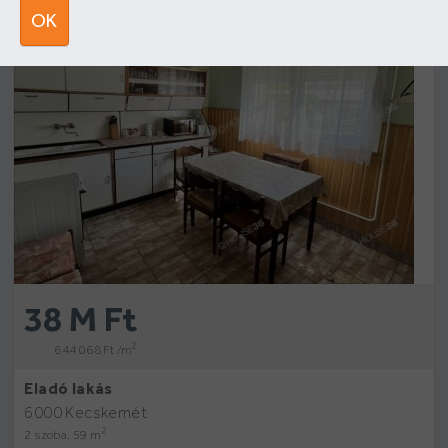
5
OK
38 M Ft
2
644 068 Ft /m
Eladó lakás
6000 Kecskemét
2
2 szoba, 59 m