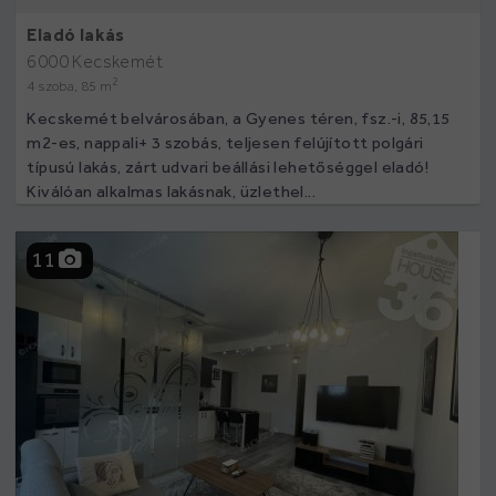
Eladó lakás
6000 Kecskemét
2
4 szoba, 85 m
Kecskemét belvárosában, a Gyenes téren, fsz.-i, 85,15
m2-es, nappali+ 3 szobás, teljesen felújított polgári
típusú lakás, zárt udvari beállási lehetőséggel eladó!
Kiválóan alkalmas lakásnak, üzlethel...
11