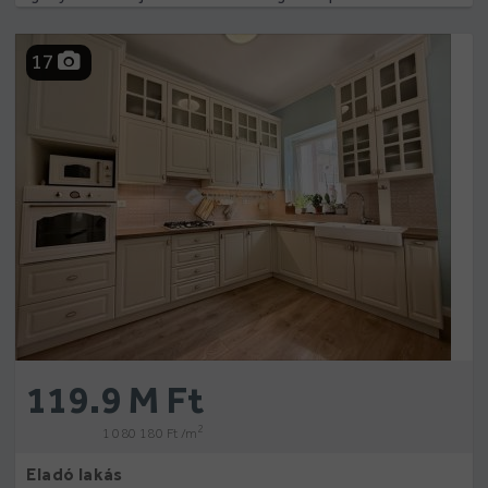
17
119.9 M Ft
2
1 080 180 Ft /m
Eladó lakás