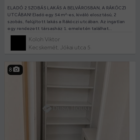
ELADÓ 2 SZOBÁS LAKÁS A BELVÁROSBAN, A RÁKÓCZI
UTCÁBAN! Eladó egy 54 m²-es, kiváló elosztású, 2
szobás, felújított lakás a Rákóczi utcában. Az ingatlan
egy rendezett társasház 1. emeletén találhat...
Koloh Viktor
Kecskemét, Jókai utca 5.
8