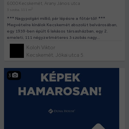
6000 Kecskemét, Arany János utca
2
3 szoba, 111 m
*** Nagypolgári milliő, pár lépésre a főtértől! ***
Megvételre kínálok Kecskemét abszolút belvárosában,
egy 1939-ben épült 6 lakásos társasházban, egy 2.
emeleti, 111 négyzetméteres 3 szobás nagy...
Koloh Viktor
Kecskemét, Jókai utca 5.
3