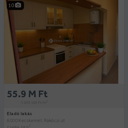
10
55.9 M Ft
2
1 035 185 Ft /m
Eladó lakás
6000 Kecskemét, Rákóczi út
2
2 szoba, 54 m