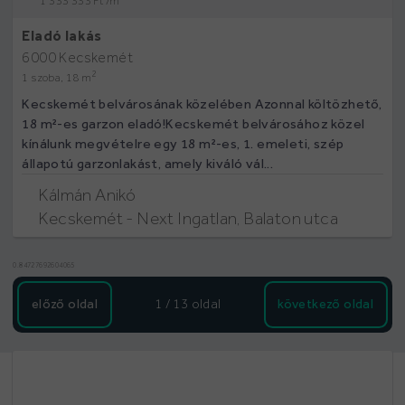
1 333 333 Ft /m
Eladó lakás
6000 Kecskemét
2
1 szoba, 18 m
Kecskemét belvárosának közelében Azonnal költözhető,
18 m²-es garzon eladó!Kecskemét belvárosához közel
kínálunk megvételre egy 18 m²-es, 1. emeleti, szép
állapotú garzonlakást, amely kiváló vál...
Kálmán Anikó
Kecskemét - Next Ingatlan, Balaton utca
0.84727692604065
előző oldal
1 / 13
oldal
következő oldal