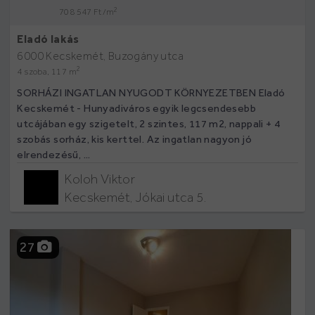
2
708 547 Ft /m
Eladó lakás
6000 Kecskemét, Buzogány utca
2
4 szoba, 117 m
SORHÁZI INGATLAN NYUGODT KÖRNYEZETBEN Eladó
Kecskemét - Hunyadiváros egyik legcsendesebb
utcájában egy szigetelt, 2 szintes, 117 m2, nappali + 4
szobás sorház, kis kerttel. Az ingatlan nagyon jó
elrendezésű, ...
Koloh Viktor
Kecskemét, Jókai utca 5.
27