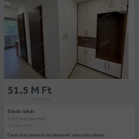
51.5 M Ft
2
1.03 M Ft /m
Eladó lakás
6000 Kecskemét
2
2 szoba, 50 m
Eladó Kecskemét közkedvelt városrészében,