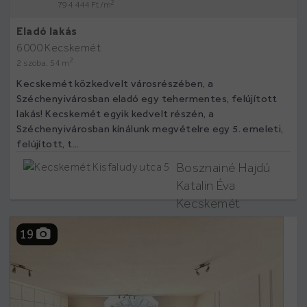
2
794 444 Ft /m
Eladó lakás
6000 Kecskemét
2
2 szoba, 54 m
Kecskemét közkedvelt városrészében, a
Széchenyivárosban eladó egy tehermentes, felújított
lakás! Kecskemét egyik kedvelt részén, a
Széchenyivárosban kínálunk megvételre egy 5. emeleti,
felújított, t...
Bosznainé Hajdú
Katalin Éva
Kecskemét
Kisfaludy utca 5
19