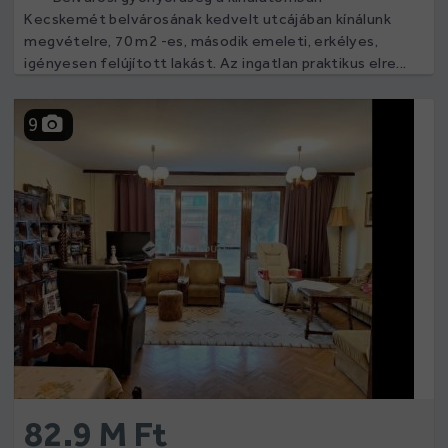
Kecskemét belvárosának kedvelt utcájában kínálunk
megvételre, 70 m2 -es, második emeleti, erkélyes,
igényesen felújított lakást. Az ingatlan praktikus elre...
9
82.9 M Ft