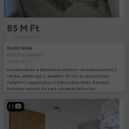
85 M Ft
2
1 036 585 Ft /m
Eladó lakás
6000 Kecskemét
2
4 szoba, 82 m
Kecskeméten a Széchenyi körúton, városközponttól 2
sétára, eladó egy 2. emeleti, 82 m2-es gyönyörűen
felújított nappali plusz 3 hálószobás lakás. Azonnal
birtokba vehető. Az zárt udvarban külön Hrs...
11