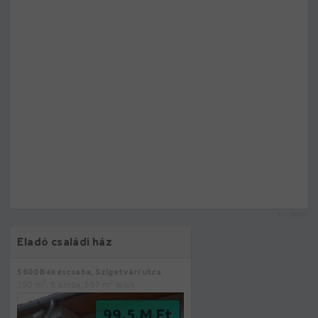
hirdetés
Eladó családi ház
5600 Békéscsaba, Szigetvári utca
2
2
290 m
, 8 szoba, 657 m
telek
99.5 M Ft