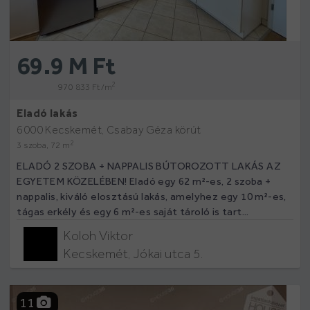
69.9 M Ft
2
970 833 Ft /m
Eladó lakás
6000 Kecskemét, Csabay Géza körút
2
3 szoba, 72 m
ELADÓ 2 SZOBA + NAPPALIS BÚTOROZOTT LAKÁS AZ
EGYETEM KÖZELÉBEN! Eladó egy 62 m²-es, 2 szoba +
nappalis, kiváló elosztású lakás, amelyhez egy 10 m²-es,
tágas erkély és egy 6 m²-es saját tároló is tart...
Koloh Viktor
Kecskemét, Jókai utca 5.
11