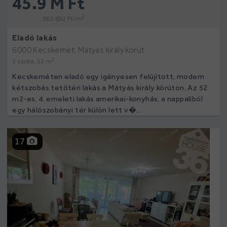
45.9 M Ft
2
882 692 Ft /m
Eladó lakás
6000 Kecskemét, Mátyás király körút
2
2 szoba, 52 m
Kecskeméten eladó egy igényesen felújított, modern
kétszobás tetőtéri lakás a Mátyás király körúton. Az 52
m2-es, 4. emeleti lakás amerikai-konyhás, a nappaliból
egy hálószobányi tér külön lett v�...
17