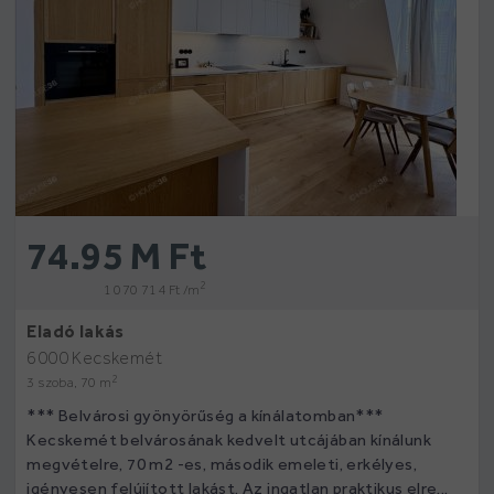
74.95 M Ft
2
1 070 714 Ft /m
Eladó lakás
6000 Kecskemét
2
3 szoba, 70 m
*** Belvárosi gyönyörűség a kínálatomban***
Kecskemét belvárosának kedvelt utcájában kínálunk
megvételre, 70 m2 -es, második emeleti, erkélyes,
igényesen felújított lakást. Az ingatlan praktikus elre...