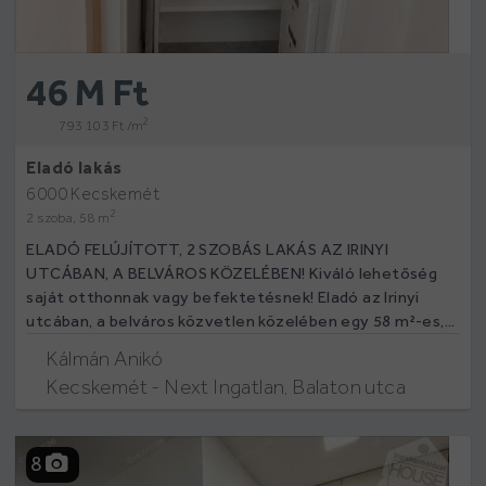
46 M Ft
2
793 103 Ft /m
Eladó lakás
6000 Kecskemét
2
2 szoba, 58 m
ELADÓ FELÚJÍTOTT, 2 SZOBÁS LAKÁS AZ IRINYI
UTCÁBAN, A BELVÁROS KÖZELÉBEN! Kiváló lehetőség
saját otthonnak vagy befektetésnek! Eladó az Irinyi
utcában, a belváros közvetlen közelében egy 58 m²-es,...
Kálmán Anikó
Kecskemét - Next Ingatlan, Balaton utca
8