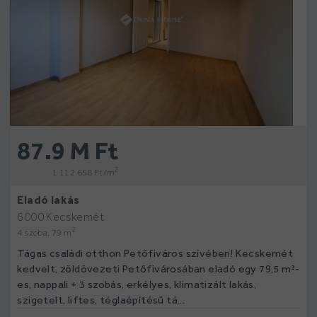
87.9 M Ft
2
1 112 658 Ft /m
Eladó lakás
6000 Kecskemét
2
4 szoba, 79 m
Tágas családi otthon Petőfiváros szívében! Kecskemét
kedvelt, zöldövezeti Petőfivárosában eladó egy 79,5 m²-
es, nappali + 3 szobás, erkélyes, klimatizált lakás,
szigetelt, liftes, téglaépítésű tá...