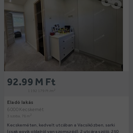
92.99 M Ft
2
1 192 179 Ft /m
Eladó lakás
6000 Kecskemét
2
3 szoba, 78 m
Kecskeméten, kedvelt utcában a Vacsiközben, sarki
(csak egyik oldalról van szomszéd), 2 utcára szóló, 250