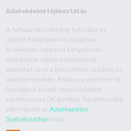
Adatvédelmi tájékoztatás
Eladó
A felhasználói élmény fokozása és
Kiadó
célzott hirdetések kiszolgálása
×
Kecskemét
érdekében, valamint kényelmi és
2
ár
millió Ft
alapterület
m
statisztikai célból weboldalunk
Budapest
Megyék, városok
új építésű
Keresés
adatokat tárol a készülékén (sütiket) és
I. kerület
IV. kerület
XV. kerület
webszervereken. Abban az esetben, ha
Eladó Kecskeméti lakások
II. kerület
V. kerület
XVI. kerület
hozzájárul a sütik használatához,
III. kerület
VI. kerület
XVII. kerület
248
találat, megjelenítve
1-20
XI. kerület
VII. kerület
XVIII. kerület
kattintson az OK gombra. Részletesebb
XII. kerület
VIII. kerület
XIX. kerület
információt az
Adatkezelési
XXII. kerület
IX. kerület
XX. kerület
X. kerület
Szabályzatban
talál.
XXI. kerület
XIII. kerület
XXIII. kerület
XIV. kerület