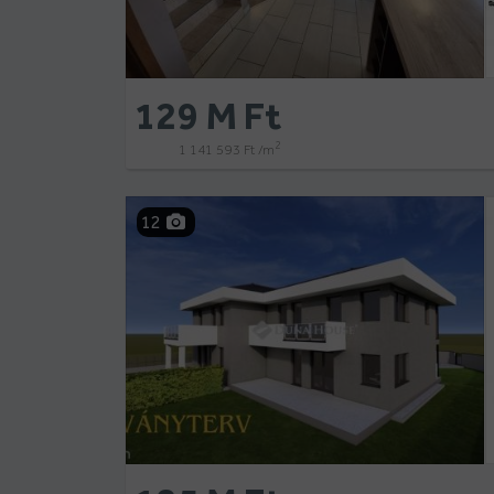
129 M Ft
2
1 141 593 Ft /m
12