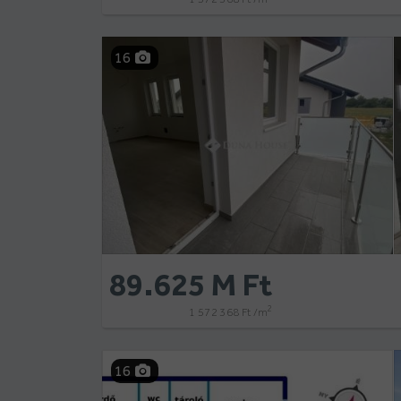
16
89.625 M Ft
2
1 572 368 Ft /m
16