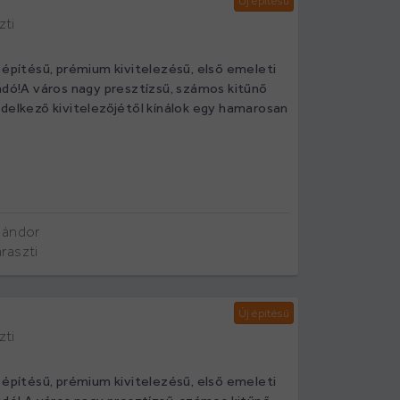
Új építésű
zti
 építésű, prémium kivitelezésű, első emeleti
ladó!A város nagy presztízsű, számos kitűnő
ndelkező kivitelezőjétől kínálok egy hamarosan
Sándor
raszti
Új építésű
zti
 építésű, prémium kivitelezésű, első emeleti