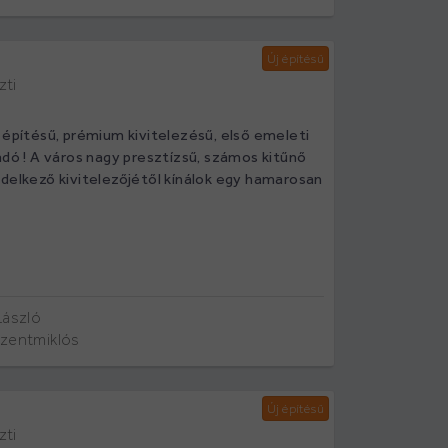
Új építésű
zti
 építésű, prémium kivitelezésű, első emeleti
adó ! A város nagy presztízsű, számos kitűnő
ndelkező kivitelezőjétől kínálok egy hamarosan
László
szentmiklós
Új építésű
zti