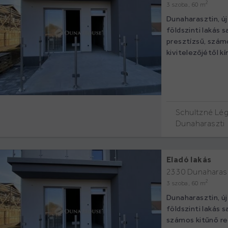
2
3 szoba, 60 m
Dunaharasztin, új
földszinti lakás 
presztízsű, szám
kivitelezőjétől kín
Schultzné Légr
Dunaharaszti
Eladó lakás
2330 Dunaharas
2
3 szoba, 60 m
Dunaharasztin, új
földszinti lakás 
számos kitűnő ref