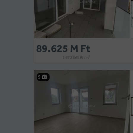
89.625 M Ft
2
1 572 368 Ft /m
5