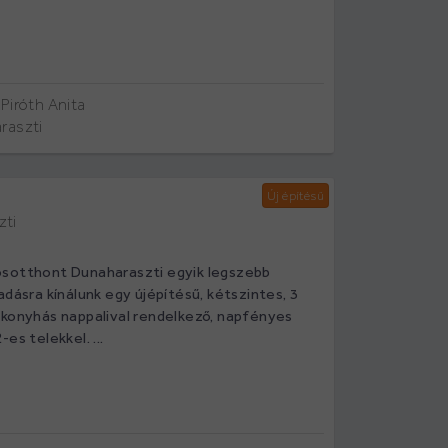
Piróth Anita
raszti
Új építésű
zti
sotthont Dunaharaszti egyik legszebb
adásra kínálunk egy újépítésű, kétszintes, 3
-konyhás nappalival rendelkező, napfényes
es telekkel. ...