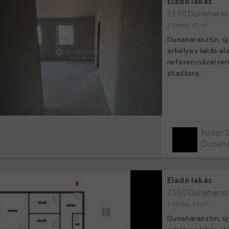
Eladó lakás
2330 Dunaharas
2
2 szoba, 61 m
Dunaharasztin, új
erkélyes lakás e
referenciával re
átadásra...
Fodor 
Dunaha
Eladó lakás
2330 Dunaharas
2
3 szoba, 57 m
Dunaharasztin, új