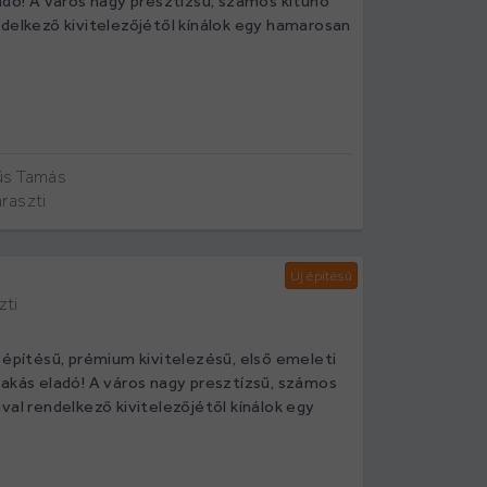
adó! A város nagy presztízsű, számos kitűnő
ndelkező kivitelezőjétől kínálok egy hamarosan
s Tamás
raszti
Új építésű
zti
 építésű, prémium kivitelezésű, első emeleti
lakás eladó! A város nagy presztízsű, számos
val rendelkező kivitelezőjétől kínálok egy