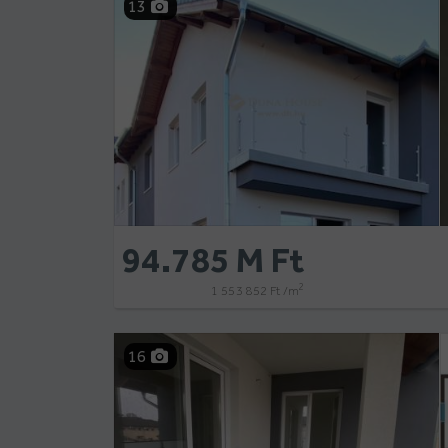
13
94.785 M Ft
2
1 553 852 Ft /m
16