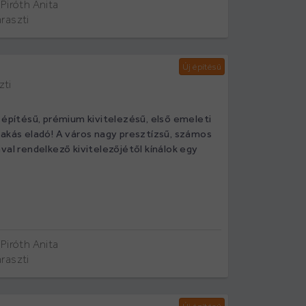
Piróth Anita
raszti
Új építésű
zti
 építésű, prémium kivitelezésű, első emeleti
lakás eladó! A város nagy presztízsű, számos
val rendelkező kivitelezőjétől kínálok egy
Piróth Anita
raszti