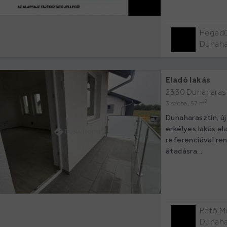
Hegedű
Dunaha
Eladó lakás
2330 Dunaharas
2
3 szoba, 57 m
Dunaharasztin, új
erkélyes lakás e
referenciával re
átadásra...
Pető Mi
Dunaha