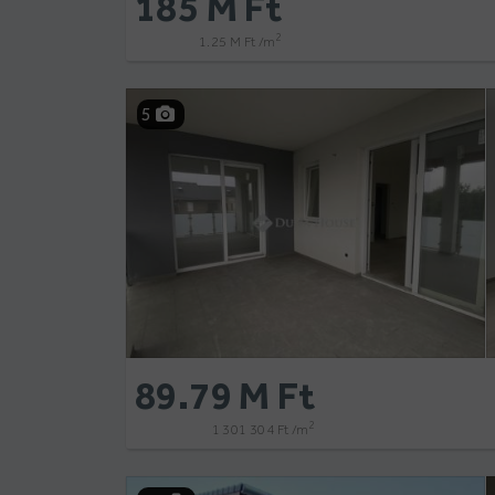
185 M Ft
2
1.25 M Ft /m
5
89.79 M Ft
2
1 301 304 Ft /m