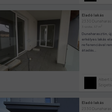
Eladó lakás
2330 Dunaharas
2
3 szoba, 57 m
Dunaharasztin, új
erkélyes lakás el
referenciával re
átadás...
Albert 
Sziget
Eladó lakás
2330 Dunaharas