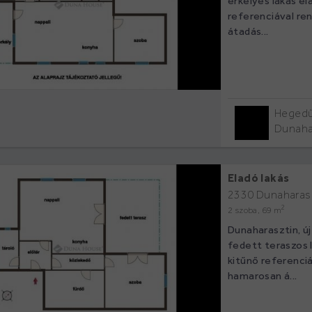
erkélyes lakás el
referenciával re
átadás...
Hegedű
Dunaha
Eladó lakás
2330 Dunaharas
2
2 szoba, 69 m
Dunaharasztin, új
fedett teraszos 
kitűnő referenciá
hamarosan á...