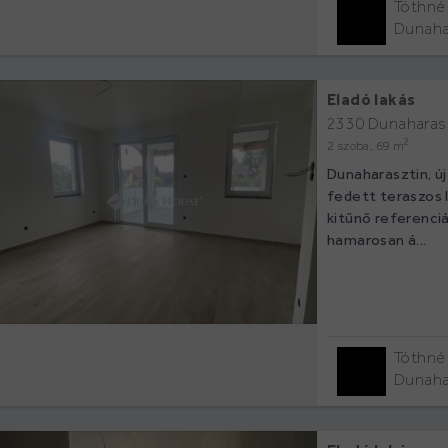
Tóthné 
Dunaha
Eladó lakás
2330 Dunaharas
2
2 szoba, 69 m
Dunaharasztin, új
fedett teraszos 
kitűnő referenciá
hamarosan á...
Tóthné 
Dunaha