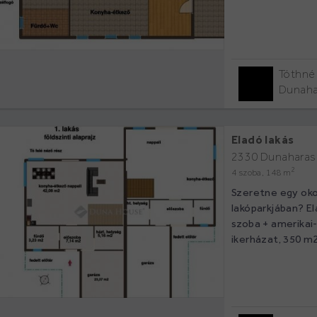
Tóthné 
Dunaha
Eladó lakás
2330 Dunaharas
2
4 szoba, 148 m
Szeretne egy oko
lakóparkjában? El
szoba + amerikai
ikerházat, 350 m2-