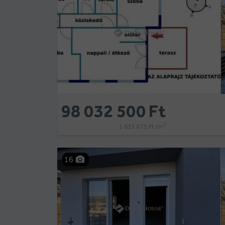
98 032 500 Ft
2
1 633 875 Ft /m
16