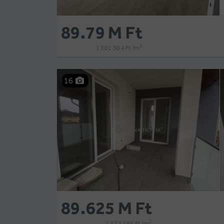
89.79 M Ft
2
1 301 304 Ft /m
16
89.625 M Ft
2
1 572 368 Ft /m