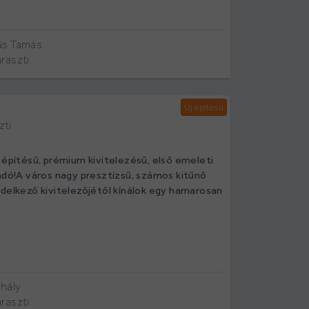
s Tamás
raszti
Új építésű
zti
 építésű, prémium kivitelezésű, első emeleti
ladó!A város nagy presztízsű, számos kitűnő
ndelkező kivitelezőjétől kínálok egy hamarosan
hály
raszti