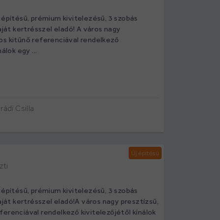
 építésű, prémium kivitelezésű, 3 szobás
saját kertrésszel eladó! A város nagy
os kitűnő referenciával rendelkező
álok egy ...
ádi Csilla
Új építésű
zti
 építésű, prémium kivitelezésű, 3 szobás
saját kertrésszel eladó!A város nagy presztízsű,
erenciával rendelkező kivitelezőjétől kínálok