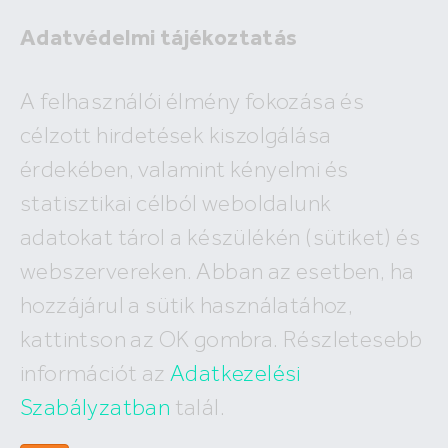
Adatvédelmi tájékoztatás
A felhasználói élmény fokozása és
célzott hirdetések kiszolgálása
A megadott ingatlan már nem
érdekében, valamint kényelmi és
szerepel az adatbázisunkban!
statisztikai célból weboldalunk
adatokat tárol a készülékén (sütiket) és
webszervereken. Abban az esetben, ha
hozzájárul a sütik használatához,
Hívj minket
kattintson az OK gombra. Részletesebb
+36 (30) 550 5566
információt az
Adatkezelési
Szabályzatban
talál.
Írj nekünk