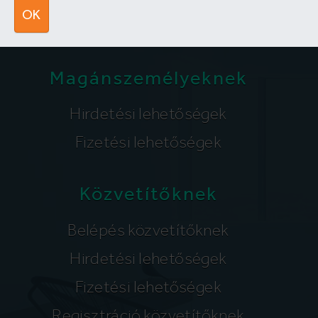
segitunk@lakpont.com
OK
Magánszemélyeknek
Hirdetési lehetőségek
Fizetési lehetőségek
Közvetítőknek
Belépés közvetítőknek
Hirdetési lehetőségek
Fizetési lehetőségek
Regisztráció közvetítőknek