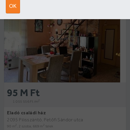
19
OK
95 M Ft
2
1 055 556 Ft /m
Eladó családi ház
2095 Pilisszántó, Petőfi Sándor utca
2
2
90 m
, 2 szoba, 669 m
telek