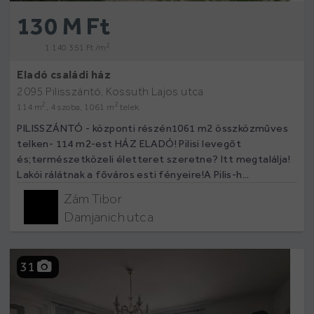
130 M Ft
2
1 140 351 Ft /m
Eladó családi ház
2095 Pilisszántó, Kossuth Lajos utca
2
2
114 m
, 4 szoba, 1061 m
telek
PILISSZÁNTÓ - központi részén1061 m2 összközműves
telken- 114 m2-est HÁZ ELADÓ! Pilisi levegőt
és;természetközeli életteret szeretne? Itt megtalálja!
Lakói rálátnak a főváros esti fényeire!A Pilis-h...
Zám Tibor
Damjanich utca
31