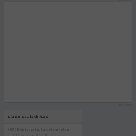
hirdetés
hirdetés
Eladó családi ház
5600 Békéscsaba, Szigetvári utca
2
2
290 m
, 8 szoba, 657 m
telek