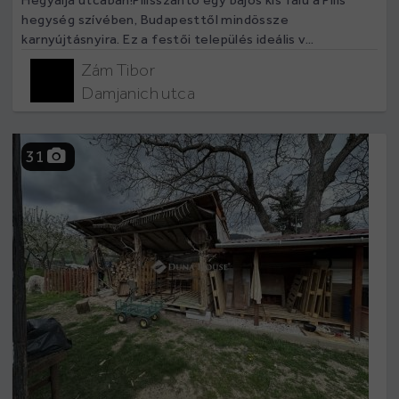
hegység szívében, Budapesttől mindössze
karnyújtásnyira. Ez a festői település ideális v...
Zám Tibor
Damjanich utca
31