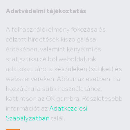
Adatvédelmi tájékoztatás
Eladó
A felhasználói élmény fokozása és
Kiadó
célzott hirdetések kiszolgálása
×
Pilisszántó
érdekében, valamint kényelmi és
2
ár
millió Ft
alapterület
m
statisztikai célból weboldalunk
Budapest
Megyék, városok
új építésű
Keresés
adatokat tárol a készülékén (sütiket) és
I. kerület
IV. kerület
XV. kerület
webszervereken. Abban az esetben, ha
Eladó Pilisszántói házak
II. kerület
V. kerület
XVI. kerület
hozzájárul a sütik használatához,
III. kerület
VI. kerület
XVII. kerület
6
találat, megjelenítve
1-6
XI. kerület
VII. kerület
XVIII. kerület
kattintson az OK gombra. Részletesebb
XII. kerület
VIII. kerület
XIX. kerület
információt az
Adatkezelési
XXII. kerület
IX. kerület
XX. kerület
X. kerület
Szabályzatban
talál.
XXI. kerület
XIII. kerület
XXIII. kerület
XIV. kerület