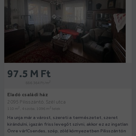
97.5 M Ft
2
886 364 Ft /m
Eladó családi ház
2095 Pilisszántó, Szél utca
2
2
110 m
, 4 szoba, 1096 m
telek
Ha unja már a várost, szereti a természetet, szeret
kirándulni, igazán friss levegőt szívni, akkor ez az ingatlan
Önre vár!Csendes, szép, zöld környezetben Pilisszántón