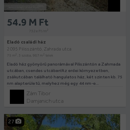
54.9 M Ft
2
732 e Ft /m
Eladó családi ház
2095 Pilisszántó, Zahrada utca
2
2
75 m
, 3 szoba, 987 m
telek
Eladó ház gyönyörű panorámával Piliszántón a Zahrnada
utcában, csendes utcában!Az erdei környezetben,
zsákutcában található hangulatos ház, két szinten kb. 75
nm alapterületű, melyhez még egy 44 nm-e...
Zám Tibor
Damjanich utca
27