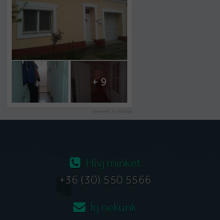
+ 9
kiemelt hirdetés
Hívj minket
+36 (30) 550 5566
Írj nekünk