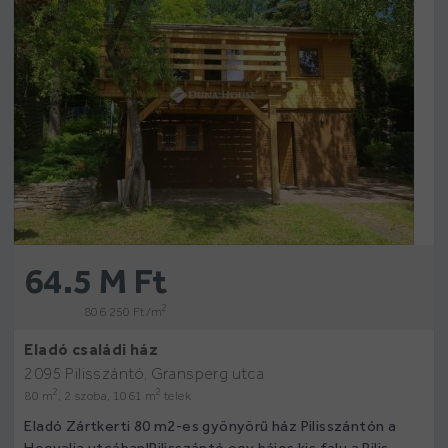
64.5 M Ft
2
806 250 Ft /m
Eladó családi ház
2095 Pilisszántó, Gransperg utca
2
2
80 m
, 2 szoba, 1061 m
telek
Eladó Zártkerti 80 m2-es gyönyörű ház Pilisszántón a
Hegyalja utcában!Pilisszántó egy bájos kis falu a Pilis