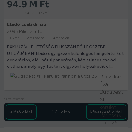
94.9 M Ft
2
641 216 Ft /m
Eladó családi ház
2095 Pilisszántó
2
2
148 m
, 5 + 2 fél szoba, 1184 m
telek
EXKLUZÍV LEHETŐSÉG PILISSZÁNTÓ LEGSZEBB
UTCÁJÁBAN! Eladó egy igazán különleges hangulatú, két
generációs, elől-hátul panorámás, két szintes családi
otthon, amely egy festői völgyben helyezkedik el...
Rácz Ildikó
Éva
Budapest
XIII.
0.86521577835083
kerület
előző oldal
1 / 1
oldal
következő oldal
Pannónia
utca 25