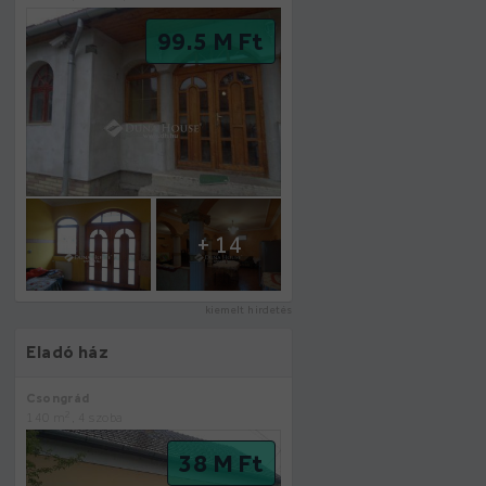
99.5 M Ft
+ 14
kiemelt hirdetés
Eladó ház
Csongrád
2
140 m
, 4 szoba
38 M Ft