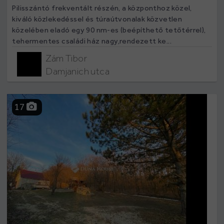
Pilisszántó frekventált részén, a központhoz közel,
kiváló közlekedéssel és túraútvonalak közvetlen
közelében eladó egy 90 nm-es (beépíthető tetőtérrel),
tehermentes családi ház nagy,rendezett ke...
Zám Tibor
Damjanich utca
17