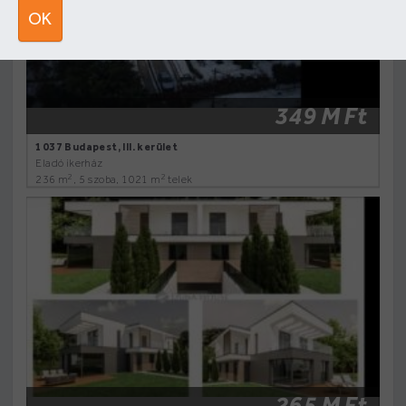
OK
349 M Ft
1037 Budapest, III. kerület
Eladó ikerház
2
2
236 m
, 5 szoba, 1021 m
telek
265 M Ft