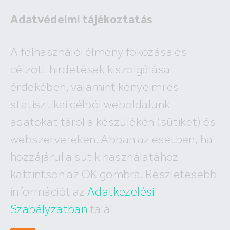
Adatvédelmi tájékoztatás
A felhasználói élmény fokozása és
célzott hirdetések kiszolgálása
A megadott ingatlan már nem
érdekében, valamint kényelmi és
szerepel az adatbázisunkban!
statisztikai célból weboldalunk
adatokat tárol a készülékén (sütiket) és
webszervereken. Abban az esetben, ha
Hasonló ingatlanok:
hozzájárul a sütik használatához,
kattintson az OK gombra. Részletesebb
információt az
Adatkezelési
Szabályzatban
talál.