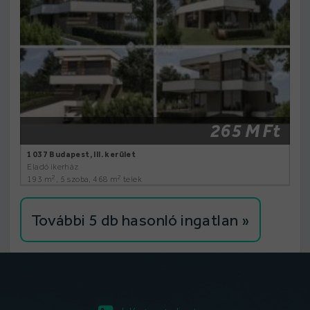
265 M Ft
1037 Budapest, III. kerület
Eladó ikerház
2
2
193 m
, 5 szoba, 468 m
telek
További 5 db hasonló ingatlan »