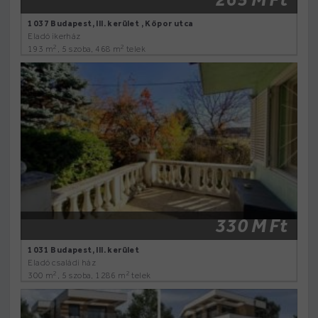
1037 Budapest, III. kerület , Kőpor utca
Eladó ikerház
2
2
193 m
, 5 szoba, 468 m
telek
330 M Ft
1031 Budapest, III. kerület
Eladó családi ház
2
2
300 m
, 5 szoba, 1286 m
telek