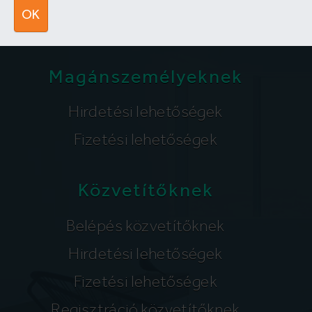
segitunk@lakpont.com
OK
Magánszemélyeknek
Hirdetési lehetőségek
Fizetési lehetőségek
Közvetítőknek
Belépés közvetítőknek
Hirdetési lehetőségek
Fizetési lehetőségek
Regisztráció közvetítőknek