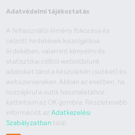
Adatvédelmi tájékoztatás
A felhasználói élmény fokozása és
célzott hirdetések kiszolgálása
A megadott ingatlan már nem
érdekében, valamint kényelmi és
szerepel az adatbázisunkban!
statisztikai célból weboldalunk
adatokat tárol a készülékén (sütiket) és
webszervereken. Abban az esetben, ha
hozzájárul a sütik használatához,
Hívj minket
kattintson az OK gombra. Részletesebb
+36 (30) 550 5566
információt az
Adatkezelési
Szabályzatban
talál.
Írj nekünk