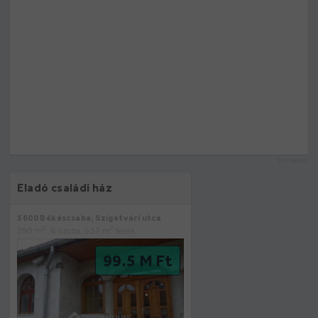
hirdetés
Eladó családi ház
5600 Békéscsaba, Szigetvári utca
2
2
290 m
, 8 szoba, 657 m
telek
99.5 M Ft