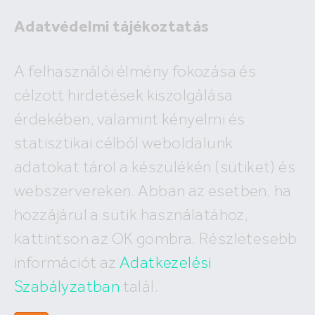
Adatvédelmi tájékoztatás
Eladó
A felhasználói élmény fokozása és
Kiadó
célzott hirdetések kiszolgálása
×
Valkó
érdekében, valamint kényelmi és
2
ár
millió Ft
alapterület
m
statisztikai célból weboldalunk
Budapest
Megyék, városok
új építésű
Keresés
adatokat tárol a készülékén (sütiket) és
I. kerület
IV. kerület
XV. kerület
webszervereken. Abban az esetben, ha
A keresés nem vezetett eredményre!
II. kerület
V. kerület
XVI. kerület
hozzájárul a sütik használatához,
III. kerület
VI. kerület
XVII. kerület
XI. kerület
VII. kerület
XVIII. kerület
kattintson az OK gombra. Részletesebb
XII. kerület
VIII. kerület
XIX. kerület
információt az
Adatkezelési
XXII. kerület
IX. kerület
XX. kerület
X. kerület
Szabályzatban
talál.
XXI. kerület
XIII. kerület
XXIII. kerület
XIV. kerület