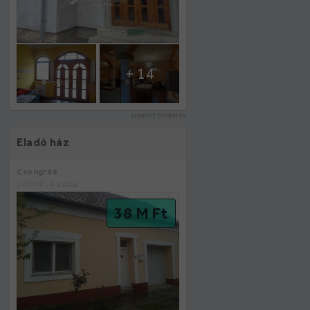
+ 14
kiemelt hirdetés
Eladó ház
Csongrád
2
140 m
, 4 szoba
38 M Ft