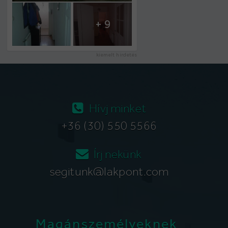
+ 9
kiemelt hirdetés
Hívj minket
+36 (30) 550 5566
Írj nekünk
segitunk@lakpont.com
Magánszemélyeknek