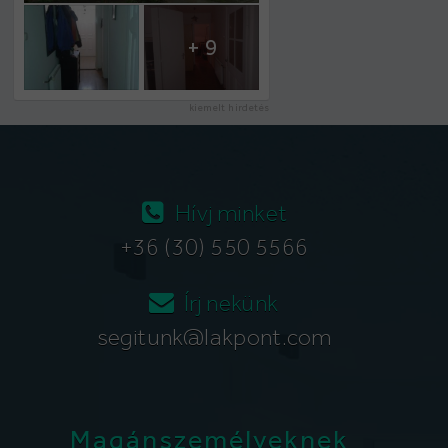
+ 9
kiemelt hirdetés
Hívj minket
+36 (30) 550 5566
Írj nekünk
segitunk@lakpont.com
Magánszemélyeknek