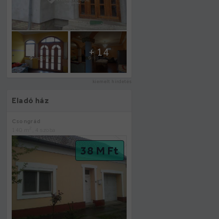
+ 14
kiemelt hirdetés
Eladó ház
Csongrád
2
140 m
, 4 szoba
38 M Ft