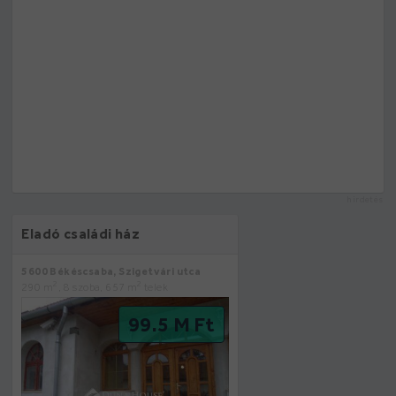
hirdetés
Eladó családi ház
5600 Békéscsaba, Szigetvári utca
2
2
290 m
, 8 szoba, 657 m
telek
99.5 M Ft