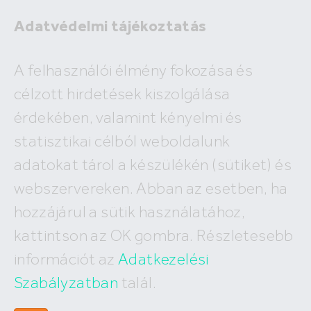
Adatvédelmi tájékoztatás
Eladó
A felhasználói élmény fokozása és
Kiadó
célzott hirdetések kiszolgálása
×
Tihany
érdekében, valamint kényelmi és
2
ár
millió Ft
alapterület
m
statisztikai célból weboldalunk
Budapest
Megyék, városok
új építésű
Keresés
adatokat tárol a készülékén (sütiket) és
I. kerület
IV. kerület
XV. kerület
webszervereken. Abban az esetben, ha
A keresés nem vezetett eredményre!
II. kerület
V. kerület
XVI. kerület
hozzájárul a sütik használatához,
III. kerület
VI. kerület
XVII. kerület
XI. kerület
VII. kerület
XVIII. kerület
kattintson az OK gombra. Részletesebb
XII. kerület
VIII. kerület
XIX. kerület
információt az
Adatkezelési
XXII. kerület
IX. kerület
XX. kerület
X. kerület
Szabályzatban
talál.
XXI. kerület
XIII. kerület
XXIII. kerület
XIV. kerület