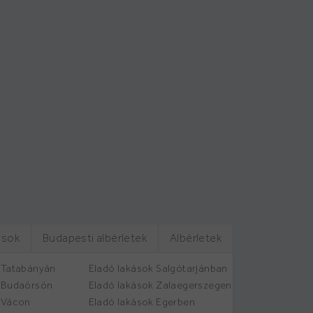
ások
Budapesti albérletek
Albérletek
 Tatabányán
Eladó lakások Salgótarjánban
k Budaörsön
Eladó lakások Zalaegerszegen
 Vácon
Eladó lakások Egerben