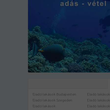
Eladó lakások Budapesten
Eladó lakáso
Eladó lakások Szegeden
Eladó lakáso
Eladó lakások
Eladó lakáso