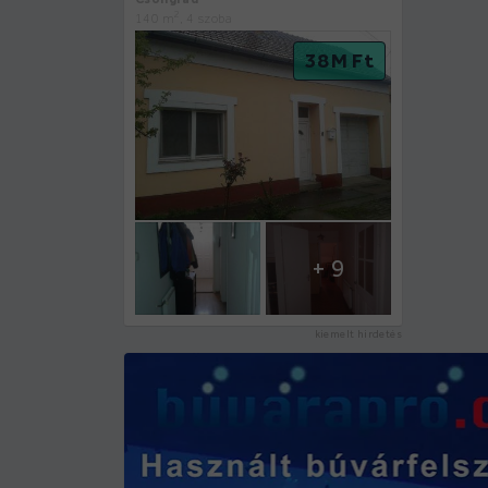
2
140 m
, 4 szoba
38 M Ft
+ 9
kiemelt hirdetés