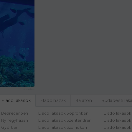
hirdetés
Eladó lakások
Eladó házak
Balaton
Budapesti lak
k Debrecenben
Eladó lakások Sopronban
Eladó lakások
k Nyíregyházán
Eladó lakások Szentendrén
Eladó lakáso
k Győrben
Eladó lakások Szolnokon
Eladó lakások