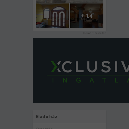
+ 14
kiemelt hirdetés
Eladó ház
Csongrád