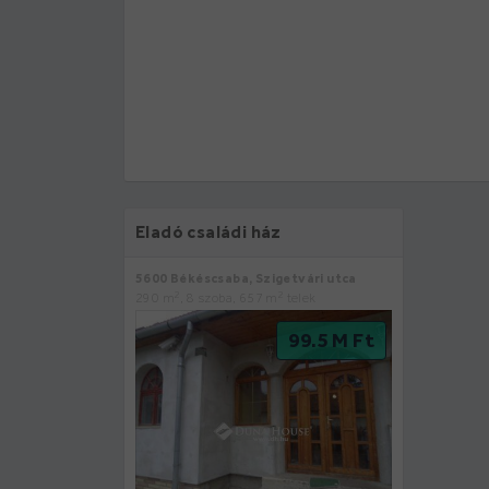
Eladó családi ház
5600 Békéscsaba, Szigetvári utca
2
2
290 m
, 8 szoba, 657 m
telek
99.5 M Ft