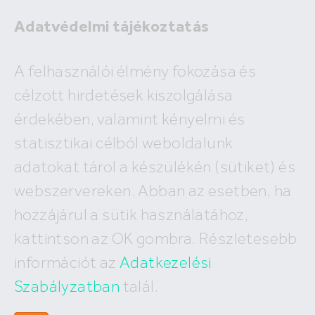
Adatvédelmi tájékoztatás
A felhasználói élmény fokozása és
célzott hirdetések kiszolgálása
A megadott ingatlan már nem
érdekében, valamint kényelmi és
szerepel az adatbázisunkban!
statisztikai célból weboldalunk
adatokat tárol a készülékén (sütiket) és
webszervereken. Abban az esetben, ha
hozzájárul a sütik használatához,
Hívj minket
kattintson az OK gombra. Részletesebb
+36 (30) 550 5566
információt az
Adatkezelési
Szabályzatban
talál.
Írj nekünk