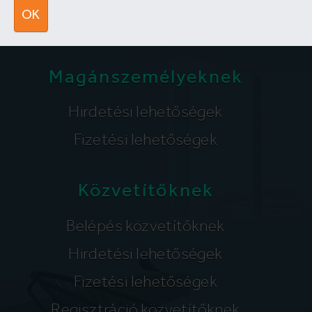
segitunk@lakpont.com
OK
Magánszemélyeknek
Hirdetési lehetőségek
Fizetési lehetőségek
Közvetítőknek
Belépés közvetítőknek
Hirdetési lehetőségek
Fizetési lehetőségek
Regisztráció közvetítőknek