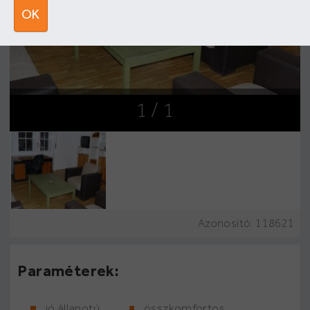
OK
1
/ 1
Azonosító:
118621
Paraméterek:
jó állapotú
összkomfortos