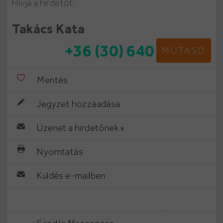
Hívja a hirdetőt:
Takács Kata
+36 (30) 640
MUTASD
Mentés
Jegyzet hozzáadása
Üzenet a hirdetőnek »
Nyomtatás
Küldés e-mailben