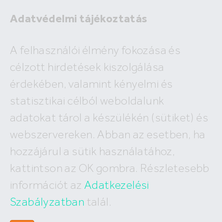
Adatvédelmi tájékoztatás
A felhasználói élmény fokozása és
Kiadó lakás Budapest
célzott hirdetések kiszolgálása
Budapest, XIII. kerület Bessenyei utca
érdekében, valamint kényelmi és
100 e Ft
statisztikai célból weboldalunk
2
2 564 Ft /m
adatokat tárol a készülékén (sütiket) és
Lakóterület:
Szoba:
webszervereken. Abban az esetben, ha
2
39 m
2
hozzájárul a sütik használatához,
kattintson az OK gombra. Részletesebb
információt az
Adatkezelési
Szabályzatban
talál.