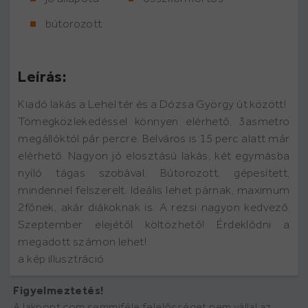
bútorozott
Leírás:
Kiadó lakás a Lehel tér és a Dózsa György út között!
Tömegközlekedéssel könnyen elérhető, 3asmetro
megállóktól pár percre. Belváros is 15 perc alatt már
elérhető. Nagyon jó elosztású lakás, két egymásba
nyíló tágas szobával. Bútorozott, gépesített,
mindennel felszerelt. Ideális lehet párnak, maximum
2főnek, akár diákoknak is. A rezsi nagyon kedvező.
Szeptember elejétől költözhető! Érdeklődni a
megadott számon lehet!
a kép illusztráció
Figyelmeztetés!
A lakpont.com semmiféle felelősséget nem vállal az